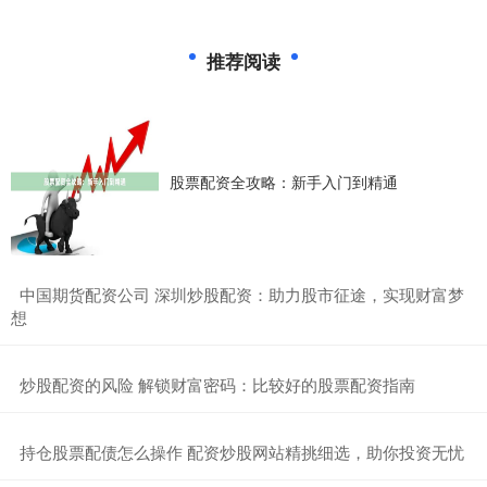
推荐阅读
股票配资全攻略：新手入门到精通
​中国期货配资公司 深圳炒股配资：助力股市征途，实现财富梦
想
​炒股配资的风险 解锁财富密码：比较好的股票配资指南
​持仓股票配债怎么操作 配资炒股网站精挑细选，助你投资无忧