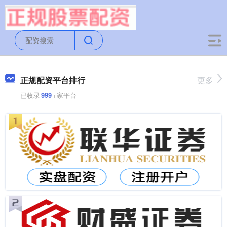
正规配资平台排行
更多
已收录
999
+家平台