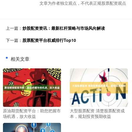
文章为作者独立观点，不代表正规股票配资观点
上一篇：
炒股配资资讯：最新杠杆策略与市场风向解读
下一篇：
股票配资平台权威排行Top10
相关文章
原油期货配资平台：助您把握市
大型股票配资 清楚股票配资成
场机遇，放大收益
本，规划投资预期收益