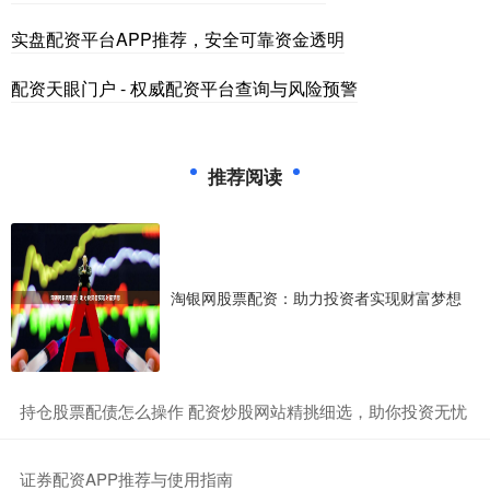
实盘配资平台APP推荐，安全可靠资金透明
配资天眼门户 - 权威配资平台查询与风险预警
推荐阅读
淘银网股票配资：助力投资者实现财富梦想
​持仓股票配债怎么操作 配资炒股网站精挑细选，助你投资无忧
​证券配资APP推荐与使用指南