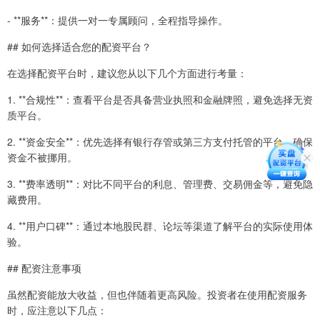
- **服务**：提供一对一专属顾问，全程指导操作。
## 如何选择适合您的配资平台？
在选择配资平台时，建议您从以下几个方面进行考量：
1. **合规性**：查看平台是否具备营业执照和金融牌照，避免选择无资
质平台。
2. **资金安全**：优先选择有银行存管或第三方支付托管的平台，确保
资金不被挪用。
3. **费率透明**：对比不同平台的利息、管理费、交易佣金等，避免隐
藏费用。
4. **用户口碑**：通过本地股民群、论坛等渠道了解平台的实际使用体
验。
## 配资注意事项
虽然配资能放大收益，但也伴随着更高风险。投资者在使用配资服务
时，应注意以下几点：